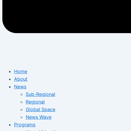
Home
About
News
Sub-Regional
Regional
Global Space
News Wave
Programs